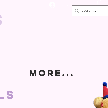
Log In
s
MORE...
als