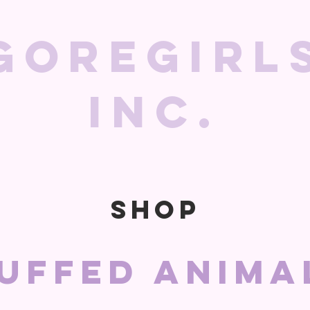
GoreGirl
Inc.
SHOP
uffed anim